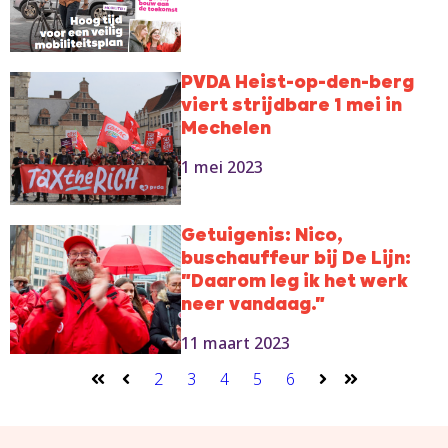
PVDA Heist-op-den-berg
viert strijdbare 1 mei in
Mechelen
1 mei 2023
Getuigenis: Nico,
buschauffeur bij De Lijn:
"Daarom leg ik het werk
neer vandaag."
11 maart 2023
2
3
4
5
6
Eerste
Vorige
Volgende
Laatste