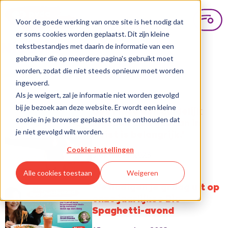
Voor de goede werking van onze site is het nodig dat
er soms cookies worden geplaatst. Dit zijn kleine
Nieuws
tekstbestandjes met daarin de informatie van een
gebruiker die op meerdere pagina's gebruikt moet
worden, zodat die niet steeds opnieuw moet worden
ingevoerd.
Als je weigert, zal je informatie niet worden gevolgd
bij je bezoek aan deze website. Er wordt een kleine
Geef mee een duidelijk
cookie in je browser geplaatst om te onthouden dat
signaal: 'Een ijsbaan in
je niet gevolgd wilt worden.
Heist is belangrijk.'
Cookie-instellingen
9 oktober 2023
Alle cookies toestaan
Weigeren
We nodigen je graag uit op
onze jaarlijkse Bio
Spaghetti-avond