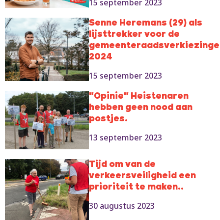
15 september 2023
Senne Heremans (29) als
lijsttrekker voor de
gemeenteraadsverkiezinge
2024
15 september 2023
"Opinie" Heistenaren
hebben geen nood aan
postjes.
13 september 2023
Tijd om van de
verkeersveiligheid een
prioriteit te maken..
30 augustus 2023