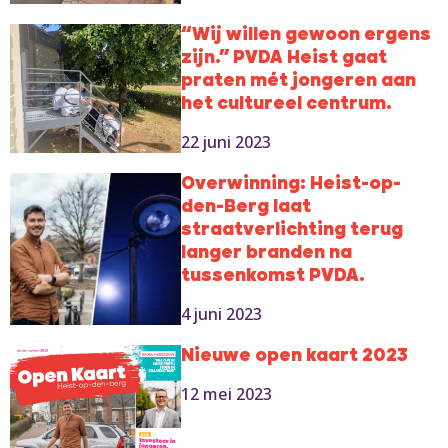
“Wij willen gewoon ergens
zijn.” PVDA Heist gaat
praten mét jongeren aan
het cultureel centrum.
22 juni 2023
Overwinning: Heist-op-
den-Berg laat
straatverlichting terug
langer branden na
tussenkomst PVDA.
4 juni 2023
Nieuwe open kaart 2023
12 mei 2023